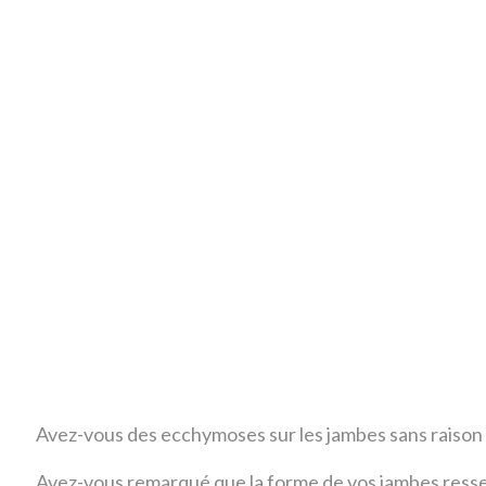
Avez-vous des ecchymoses sur les jambes sans raison
Avez-vous remarqué que la forme de vos jambes ressem