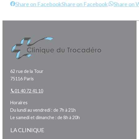
Share on Facebook
Share on Facebook
Share on
62 rue de la Tour
75116 Paris
01 40 72 41 10
Horaires
Du lundi au vendredi : de 7h à 21h
Le samedi et dimanche : de 8h à 20h
LA CLINIQUE