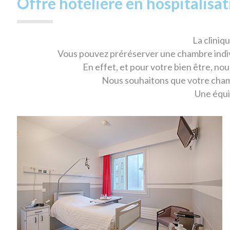
Offre hôtelière en hospitalisa
La cliniq
Vous pouvez préréserver une chambre individ
En effet, et pour votre bien être, no
Nous souhaitons que votre chambr
Une équip