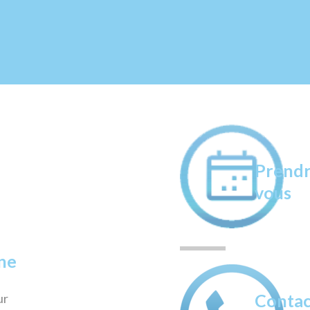
Prendr
vous
ne
Contac
ur