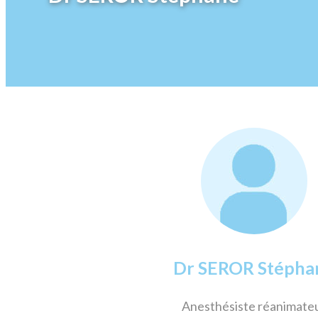
Dr SEROR Stépha
Anesthésiste réanimate