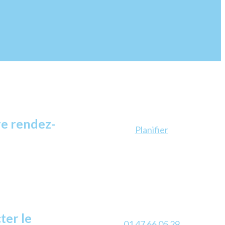
e rendez-
Planifier
ter le
01 47 66 05 29