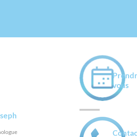
Prendr
vous
seph
Contac
nologue