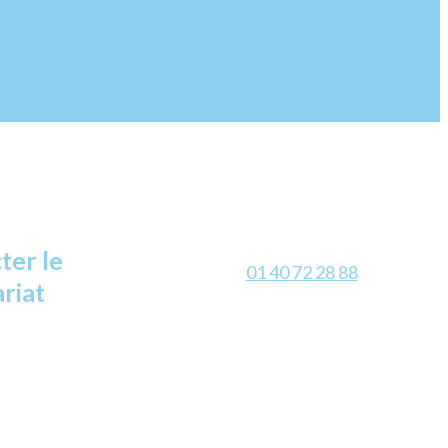
ter le
01 40 72 28 88
riat