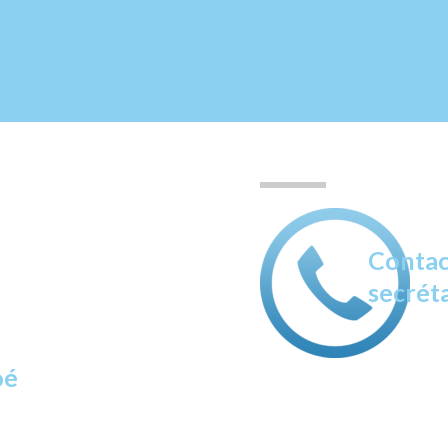
Contac
secréta
oé