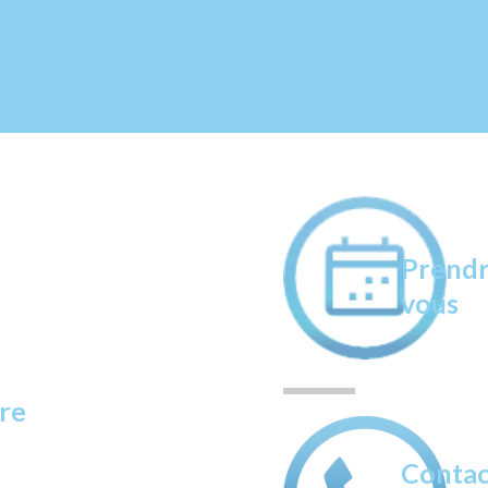
Prendr
vous
re
Contac