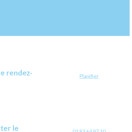
e rendez-
Planifier
ter le
01 83 64 97 10