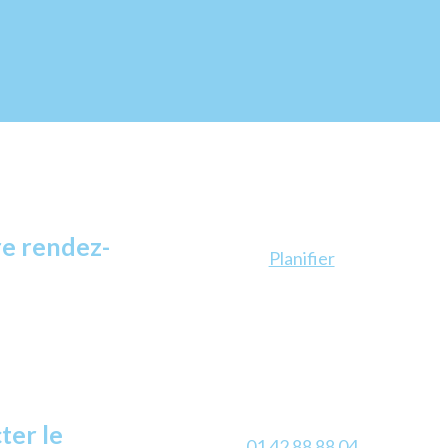
e rendez-
Planifier
ter le
01 42 88 88 04