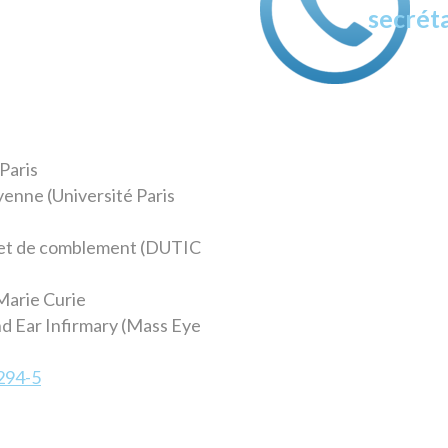
secréta
Paris
yenne (Université Paris
n et de comblement (DUTIC
Marie Curie
d Ear Infirmary (Mass Eye
294-5