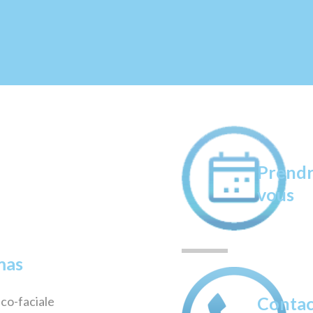
Prendr
vous
mas
Contac
co-faciale